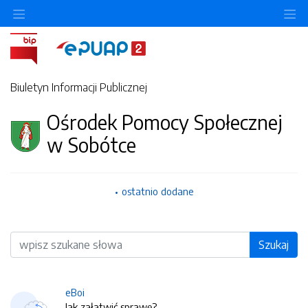
O
Biuletyn Informacji Publicznej
Ośrodek Pomocy Społecznej
w Sobótce
ostatnio dodane
Wyszukiwarka
Szukaj
eBoi
Jak załatwić sprawę?