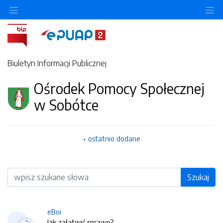
O
Biuletyn Informacji Publicznej
Ośrodek Pomocy Społecznej
w Sobótce
ostatnio dodane
Wyszukiwarka
Szukaj
eBoi
Jak załatwić sprawę?