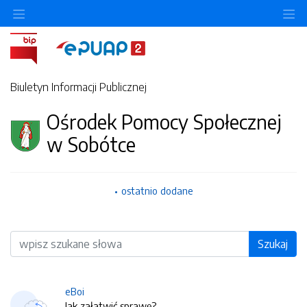
O
Biuletyn Informacji Publicznej
Ośrodek Pomocy Społecznej
w Sobótce
ostatnio dodane
Wyszukiwarka
Szukaj
eBoi
Jak załatwić sprawę?