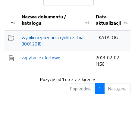
Nazwa dokumentu /
Data
katalogu
aktualizacji
wyniki rozpoznania rynku z dnia
- KATALOG -
30.01.2018
zapytanie ofertowe
2018-02-02
11:56
Pozycje od 1 do 2 z 2 łącznie
Poprzednia
1
Następna